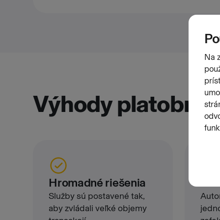
Výhody platobnýc
Hromadné riešenia
Jed
Služby sú postavené tak,
Auto
aby zvládali veľké objemy
jedn