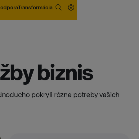
odpora
Transformácia
žby biznis
ednoducho pokryli rôzne potreby vašich