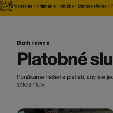
Prejsť na obsah
Posielanie
Prijímanie
Služby
Biznis riešenia
P
Biznis riešenia
Platobné slu
Ponúkame riešenia platieb, aby ste j
zákazníkov.