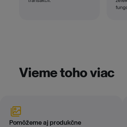
transakcií.
zefe
fung
Vieme toho viac
Pomôžeme aj produkčne