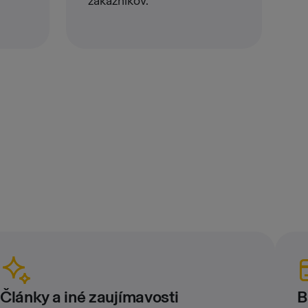
zákazníkov.
Články a iné zaujímavosti
B