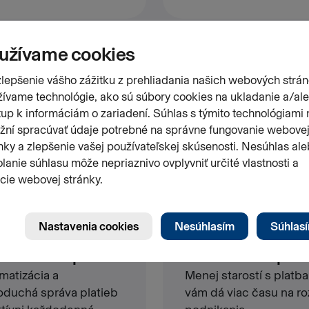
h služieb
noduchá správa
Uvoľnenie kapací
matizácia a
Menej starostí s platb
oduchá správa platieb
vám dá viac času na ro