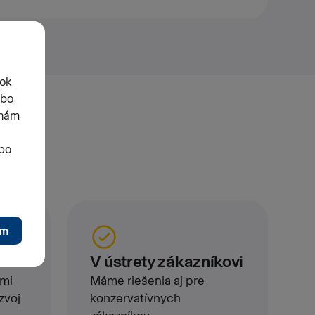
t
V ústrety zákazníkovi
ami
Máme riešenia aj pre
zvoj
konzervatívnych