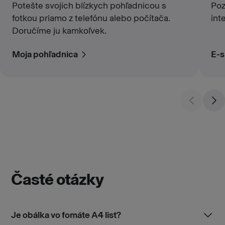
Potešte svojich blízkych pohľadnicou s
Poz
fotkou priamo z telefónu alebo počítača.
int
Doručíme ju kamkoľvek.
Moja pohľadnica
E-s
Časté otázky
Je obálka vo fomáte A4 list?