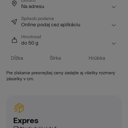
Doručiť
Na adresu
Spôsob podania
Online podaj cez aplikáciu
Hmotnosť
do 50 g
Dĺžka
Šírka
Hrúbka
Pre získanie presnejšej ceny zadajte aj všetky rozmery
zásielky v cm.
Expres