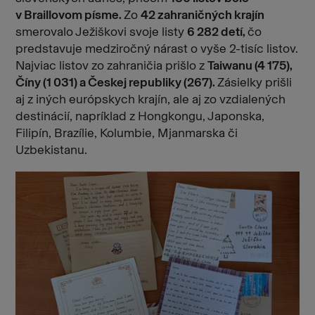
v Braillovom písme.
Zo
42 zahraničných krajín
smerovalo Ježiškovi svoje listy
6 282 detí,
čo
predstavuje medziročný nárast o vyše 2-tisíc listov.
Najviac listov zo zahraničia prišlo z
Taiwanu (4 175),
Číny (1 031) a Českej republiky (267).
Zásielky prišli
aj z iných európskych krajín, ale aj zo vzdialených
destinácií, napríklad z Hongkongu, Japonska,
Filipín, Brazílie, Kolumbie, Mjanmarska či
Uzbekistanu.