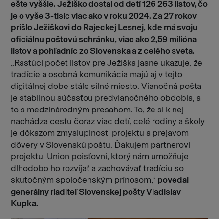
ešte vyššie. Ježiško dostal od detí 126 263 listov, čo
je o vyše 3-tisíc viac ako v roku 2024. Za 27 rokov
prišlo Ježiškovi do Rajeckej Lesnej, kde má svoju
oficiálnu poštovú schránku, viac ako 2,59 milióna
listov a pohľadníc zo Slovenska a z celého sveta.
„Rastúci počet listov pre Ježiška jasne ukazuje, že
tradície a osobná komunikácia majú aj v tejto
digitálnej dobe stále silné miesto. Vianočná pošta
je stabilnou súčasťou predvianočného obdobia, a
to s medzinárodným presahom. To, že si k nej
nachádza cestu čoraz viac detí, celé rodiny a školy
je dôkazom zmysluplnosti projektu a prejavom
dôvery v Slovenskú poštu. Ďakujem partnerovi
projektu, Union poisťovni, ktorý nám umožňuje
dlhodobo ho rozvíjať a zachovávať tradíciu so
skutočným spoločenským prínosom,“
povedal
generálny riaditeľ Slovenskej pošty Vladislav
Kupka.