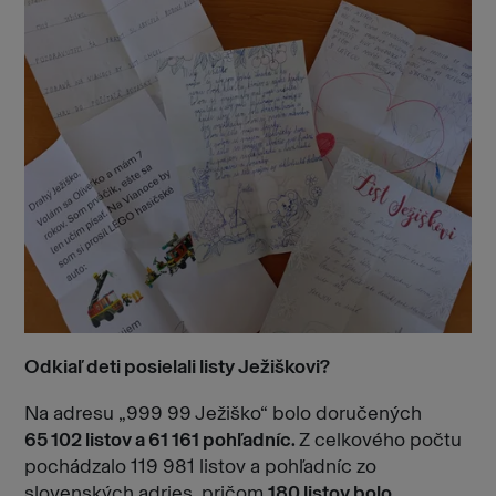
Odkiaľ deti posielali listy Ježiškovi?
Na adresu „999 99 Ježiško“ bolo doručených
65 102 listov a 61 161 pohľadníc.
Z celkového počtu
pochádzalo 119 981 listov a pohľadníc zo
slovenských adries, pričom
180 listov bolo