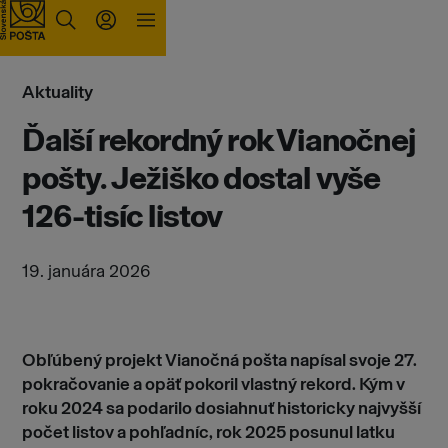
Prejsť na obsah
Aktuality
Ďalší rekordný rok Vianočnej
pošty. Ježiško dostal vyše
126-tisíc listov
19. januára 2026
Obľúbený projekt Vianočná pošta napísal svoje 27.
pokračovanie a opäť pokoril vlastný rekord. Kým v
roku 2024 sa podarilo dosiahnuť historicky najvyšší
počet listov a pohľadníc, rok 2025 posunul latku