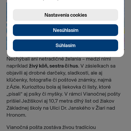
Nechýbali ani netradičné želania – medzi nimi
napríklad
živý kôň, sestra či hus
. V zásielkach sa
objavili aj drobné darčeky, sladkosti, ale aj
kľúčenky, fotografie či poštové známky, najmä
z Ázie. Kuriozitou bola aj liekovka či listy, ktoré
„písali“ aj psíky či myšky. V rámci Vianočnej pošty
prišiel Ježiškovi aj 10,7 metra dlhý list od žiakov
Základnej školy na Ulici Dr. Janského v Žiari nad
Hronom.
Vianočná pošta zostáva živou tradíciou