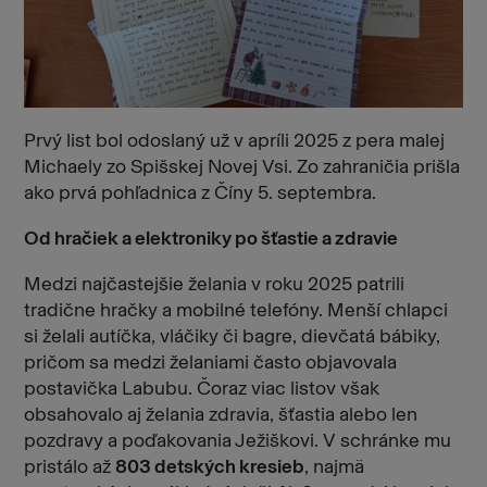
Prvý list bol odoslaný už v apríli 2025 z pera malej
Michaely zo Spišskej Novej Vsi. Zo zahraničia prišla
ako prvá pohľadnica z Číny 5. septembra.
Od hračiek a elektroniky po šťastie a zdravie
Medzi najčastejšie želania v roku 2025 patrili
tradične hračky a mobilné telefóny. Menší chlapci
si želali autíčka, vláčiky či bagre, dievčatá bábiky,
pričom sa medzi želaniami často objavovala
postavička Labubu. Čoraz viac listov však
obsahovalo aj želania zdravia, šťastia alebo len
pozdravy a poďakovania Ježiškovi. V schránke mu
pristálo až
803 detských kresieb
, najmä