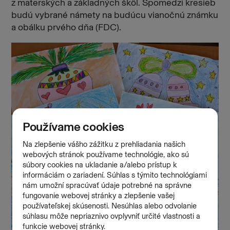
z materských a základných škôl. Spomedzi kresieb
budú vybrané námety na budúcu vianočnú známku
a obálku prvého dňa (FDC).