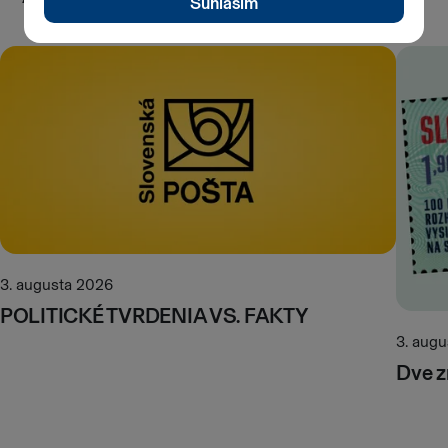
3. augusta 2026
POLITICKÉ TVRDENIA VS. FAKTY
3. aug
Dve z