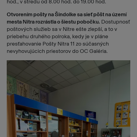
hod., v stredu od 8.00 hod. do 19.00 hod.
Otvorením pošty na Šindolke sa sieť pôšt na území
mesta Nitra rozrástla o šiestu pobočku.
Dostupnosť
poštových služieb sa v Nitre ešte zlepší, a to v
priebehu druhého polroka, kedy je v pláne
presťahovanie Pošty Nitra 11 zo súčasných
nevyhovujúcich priestorov do OC Galéria.