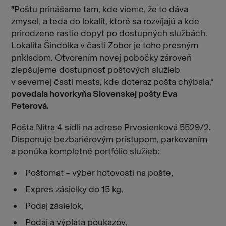
"
Poštu prinášame tam, kde vieme, že to dáva
zmysel, a teda do lokalít, ktoré sa rozvíjajú a kde
prirodzene rastie dopyt po dostupných službách.
Lokalita Šindolka v časti Zobor je toho presným
príkladom. Otvorením novej pobočky zároveň
zlepšujeme dostupnosť poštových služieb
v severnej časti mesta, kde doteraz pošta chýbala,“
povedala hovorkyňa Slovenskej pošty Eva
Peterová.
Pošta Nitra 4 sídli na adrese Prvosienková 5529/2.
Disponuje bezbariérovým prístupom, parkovaním
a ponúka kompletné portfólio služieb:
Poštomat – výber hotovosti na pošte,
Expres zásielky do 15 kg,
Podaj zásielok,
Podaj a výplata poukazov,