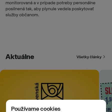
monitorovaná a v prípade potreby personálne
posilnená tak, aby plynule vedela poskytovať
služby občanom.
Aktuálne
Všetky články