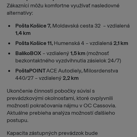
Zákazníci môžu komfortne využívať nasledovné
alternatívy:
Pošta Košice 7,
Moldavská cesta 32 – vzdialená
1,4 km
Pošta Košice 11,
Humenská 4 – vzdialená
2,1 km
BalíkoBOX
– vzdialený
1,5 km
(možnosť
bezkontaktného vyzdvihnutia zásielok 24/7)
PoštaPOINT
ACE Autodiely
,
Milosrdenstva
440/27 – vzdialený
2,2 km
Ukončenie činnosti pobočky súvisí s
prevádzkovými okolnosťami, ktoré ovplyvnili
možnosti pokračovania nájmu v OC Cassovia.
Aktuálne prebieha analýza možností ďalšieho
postupu.
Kapacita zástupných prevádzok bude