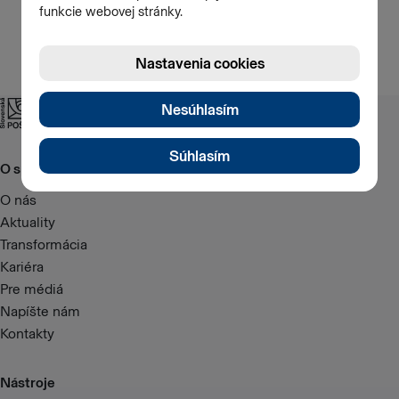
O spoločnosti
O nás
Aktuality
Transformácia
Kariéra
Pre médiá
Napíšte nám
Kontakty
Nástroje