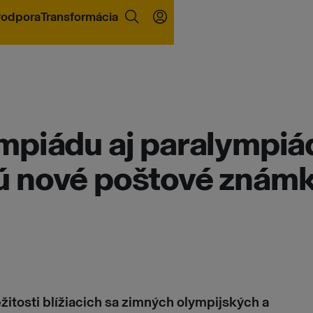
odpora
Transformácia
mpiádu aj paralympiá
 nové poštové znám
ežitosti blížiacich sa zimných olympijských a