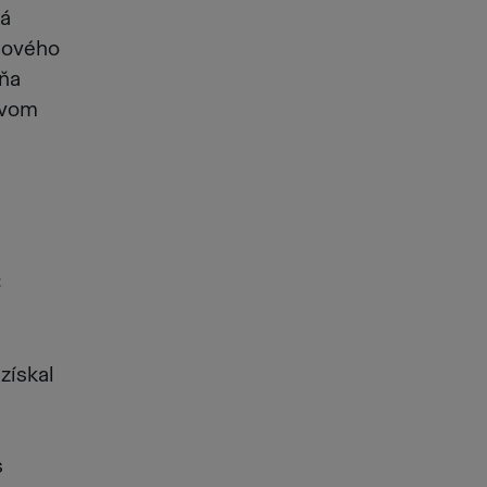
vá
čového
dňa
ívom
C
získal
s