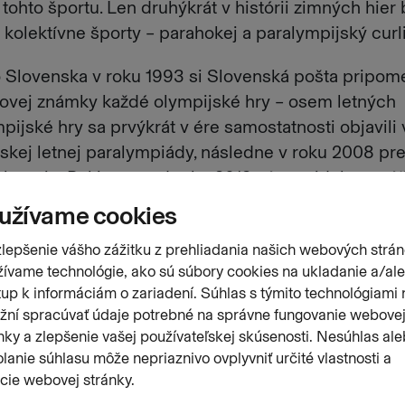
ohto športu. Len druhýkrát v histórii zimných hier
kolektívne športy – parahokej a paralympijský curl
 Slovenska v roku 1993 si Slovenská pošta pripom
ovej známky každé olympijské hry – osem letných
pijské hry sa prvýkrát v ére samostatnosti objavili 
énskej letnej paralympiády, následne v roku 2008 pr
 hrami v Pekingu a od roku 2012 sú pravidelnou sú
éria poštových známok
 ktokoľvek, sú určené na bežné používanie v
 sú dostupné na vybraných poštách, ktorých zozna
ránke
www.pofis.sk
. Známky si bude môcť pozrieť aj
vovanej špecializovanej výstavy v Galérii poštovýc
 Bratislave. Vstup do galérie je bezplatný.