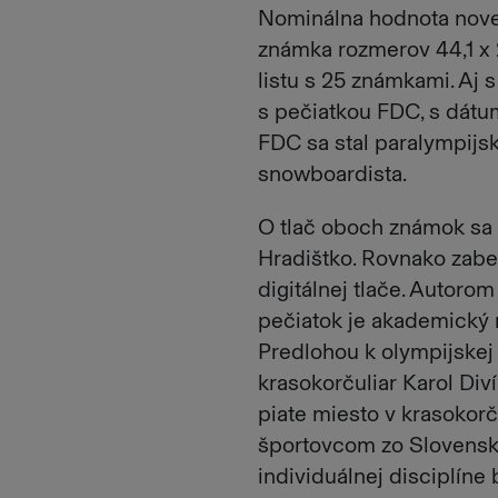
Nominálna hodnota novej
známka rozmerov 44,1 x 
listu s 25 známkami. Aj
s pečiatkou FDC, s dátu
FDC sa stal paralympijs
snowboardista.
O tlač oboch známok sa 
Hradištko. Rovnako zabe
digitálnej tlače. Autor
pečiatok je akademický m
Predlohou k olympijskej
krasokorčuliar Karol Diví
piate miesto v krasokorč
športovcom zo Slovenska
individuálnej disciplíne