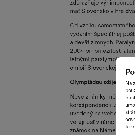
zdôrazňuje výnimočnosť t
mať Slovensko v hre dva 
Od vzniku samostatného
vydaním špeciálnej pošt
a deväť zimných. Paralym
2004 pri príležitosti at
letnými paralympijskými
emisií Slovenskej pošty.
Olympiádou ožije aj Gal
Nové známky môže využiť
korešpondencii. Známky
uvedený na webovej st
verejnosť v rámci pripra
známok na Námestí SNP v