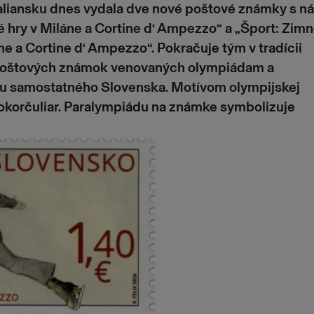
Taliansku dnes vydala dve nové poštové známky s 
 hry v Miláne a Cortine d‘ Ampezzo“ a „Šport: Zim
ne a Cortine d‘ Ampezzo“. Pokračuje tým v tradícii
poštových známok venovaných olympiádam a
u samostatného Slovenska. Motívom olympijskej
okorčuliar. Paralympiádu na známke symbolizuje