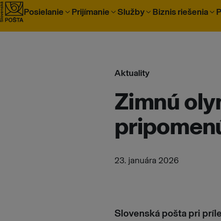
Prejsť na obsah
Posielanie
Prijímanie
Služby
Biznis riešenia
P
Aktuality
Zimnú oly
pripomenú
23. januára 2026
Slovenská pošta pri príl