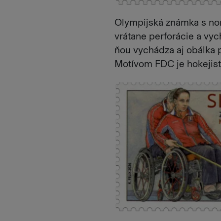
Olympijská známka s no
vrátane perforácie a vy
ňou vychádza aj obálka p
Motívom FDC je hokejista