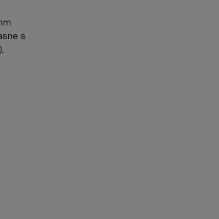
 mm
asne s
.