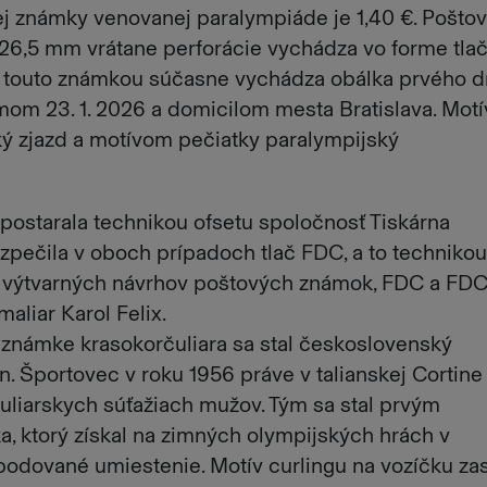
 známky venovanej paralympiáde je 1,40 €. Pošto
26,5 mm vrátane perforácie vychádza vo forme tla
 s touto známkou súčasne vychádza obálka prvého 
mom 23. 1. 2026 a domicilom mesta Bratislava. Mot
ký zjazd a motívom pečiatky paralympijský
postarala technikou ofsetu spoločnosť Tiskárna
zpečila v oboch prípadoch tlač FDC, a to technikou
om výtvarných návrhov poštových známok, FDC a FD
aliar Karol Felix.
 známke krasokorčuliara sa stal československý
n. Športovec v roku 1956 práve v talianskej Cortine 
uliarskych súťažiach mužov. Tým sa stal prvým
, ktorý získal na zimných olympijských hrách v
 bodované umiestenie. Motív curlingu na vozíčku za