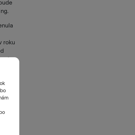
 bude
ing.
enula
v roku
ed
časťou
m je
 široká
h