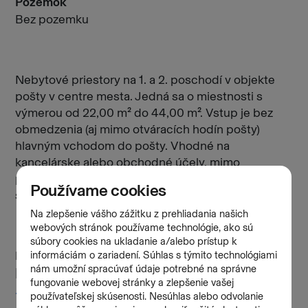
Pozemok
Bez pozemku
Nebytové priestory na 1. a 2. poschodí v objekte
pošty v centre mesta. Jedná sa o miestnosti s
výmerou od 22,00 m² do 44,00 m². Vstup je bez
obmedzenia (aj mimo otváracích hodín pošty)
hlavným vchodom do pošty. Vhodné na
kancelárske alebo obchodné účely, mimo
poskytovania finančných služieb (pôžičky,
sporenie a pod.).
Kontakt
Blchová Tatiana
+421 911 570 595