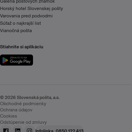
Galéria poštových známok
Horský hotel Slovenskej pošty
Varovania pred podvodmi
Súťaž o najkrajší list
Vianočná pošta
Stiahnite si aplikáciu
©
2026
Slovenská pošta, a.s.
Obchodné podmienky
Ochrana údajov
Cookies
Odstúpenie od zmluvy
Infolinka
0850 122 413