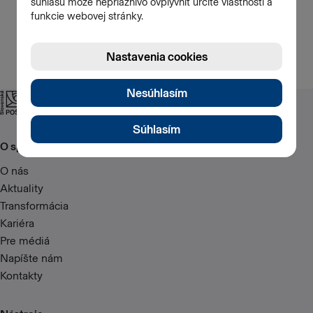
O spoločnosti
O nás
Aktuality
Transformácia
Kariéra
Pre médiá
Napíšte nám
Kontakty