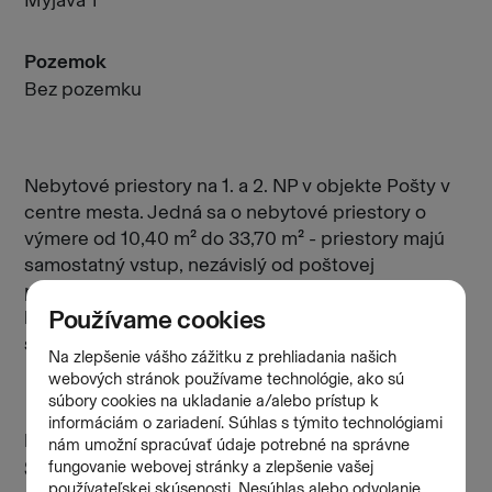
Myjava 1
Pozemok
Bez pozemku
Nebytové priestory na 1. a 2. NP v objekte Pošty v
centre mesta. Jedná sa o nebytové priestory o
výmere od 10,40 m² do 33,70 m² - priestory majú
samostatný vstup, nezávislý od poštovej
prevádzky. Vhodné na obchodné alebo
kancelárske účely mimo poskytovania finančných
služieb (poisťovníctvo, pôžičky, sporenie a pod.).
Kontakt
Šurjanska Katarína