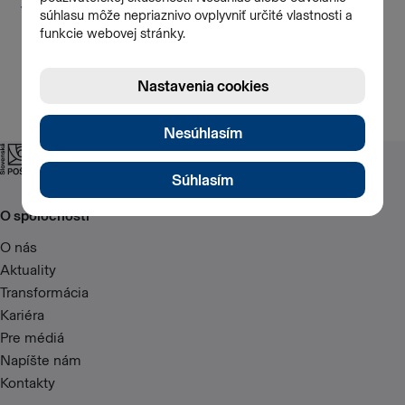
+421 902 116 735
O spoločnosti
O nás
Aktuality
Transformácia
Kariéra
Pre médiá
Napíšte nám
Kontakty