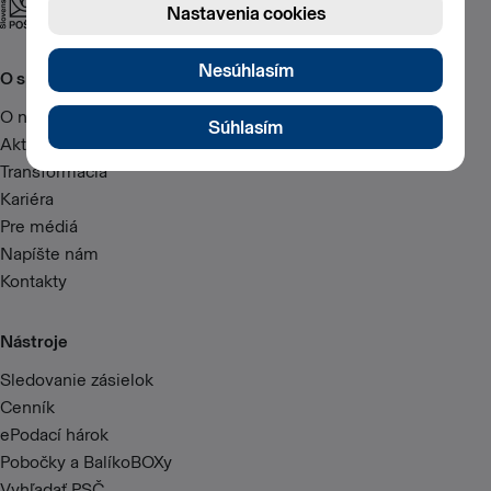
O spoločnosti
O nás
Aktuality
Transformácia
Kariéra
Pre médiá
Napíšte nám
Kontakty
Nástroje
Sledovanie zásielok
Cenník
ePodací hárok
Pobočky a BalíkoBOXy
Vyhľadať PSČ