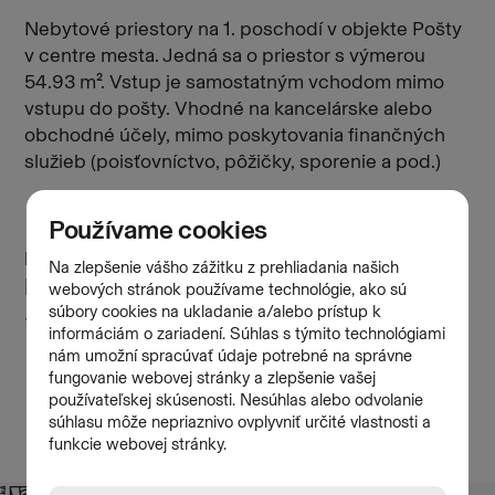
Nebytové priestory na 1. poschodí v objekte Pošty
v centre mesta. Jedná sa o priestor s výmerou
54.93 m². Vstup je samostatným vchodom mimo
vstupu do pošty. Vhodné na kancelárske alebo
obchodné účely, mimo poskytovania finančných
služieb (poisťovníctvo, pôžičky, sporenie a pod.)
Kontakt
Mgr. Iveta Berníková
+421 903 268 137