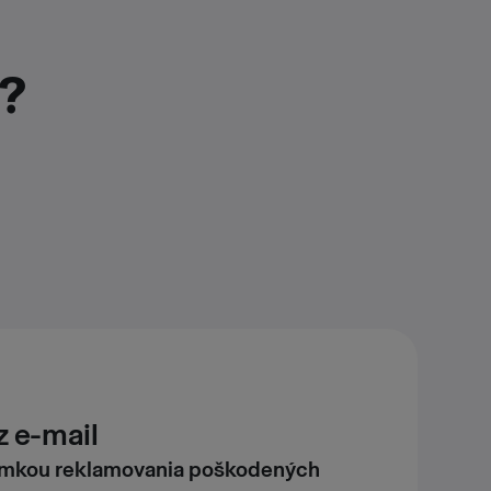
r?
 e-mail
nimkou reklamovania poškodených