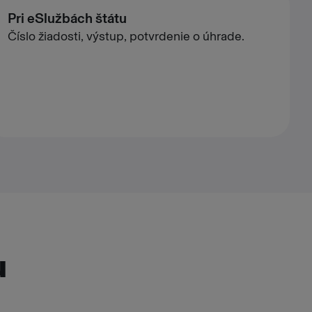
Pri eSlužbách štátu
Číslo žiadosti, výstup, potvrdenie o úhrade.
u