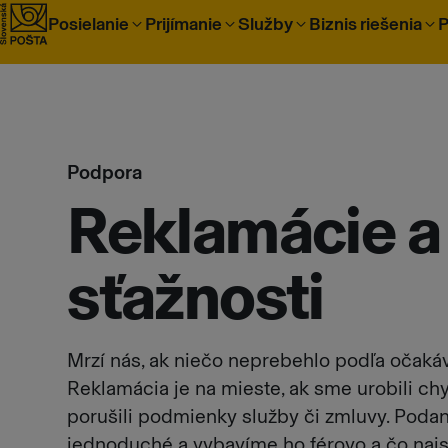
Prejsť na obsah
Posielanie
Prijímanie
Služby
Biznis riešenia
P
Podpora
Reklamácie a
sťažnosti
Mrzí nás, ak niečo neprebehlo podľa očakáv
Reklamácia je na mieste, ak sme urobili ch
porušili podmienky služby či zmluvy. Podan
jednoduché a vybavíme ho férovo a čo najs