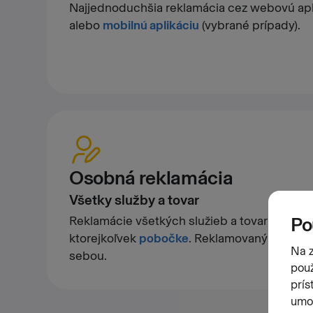
Najjednoduchšia reklamácia cez webovú ap
alebo
mobilnú aplikáciu
(vybrané prípady).
Osobná reklamácia
Všetky služby a tovar
Reklamácie všetkých služieb a tovaru vybav
ktorejkoľvek
pobočke
. Reklamovaný tovar je
sebou.