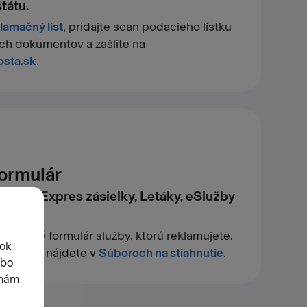
tátu.
lamačný list
, pridajte scan podacieho lístku
ch dokumentov a zašlite na
osta.sk
.
ormulár
luvné Expres zásielky, Letáky, eSlužby
lamačný formulár služby, ktorú reklamujete.
rmuláre nájdete v
Súboroch na stiahnutie
.