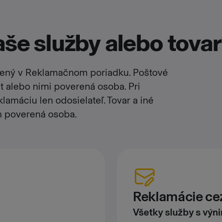
še služby alebo tova
dený v Reklamačnom poriadku. Poštové
t alebo nimi poverená osoba. Pri
amáciu len odosielateľ. Tovar a iné
m poverená osoba.
Reklamácie cez
Všetky služby s vý