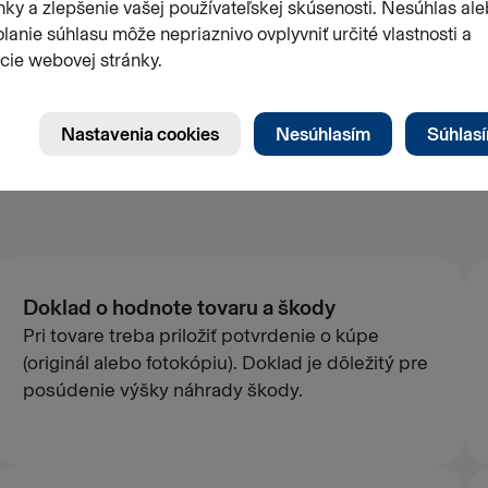
elky či povahy škody môžu byť
 čo je potrebné priložiť vo vašom
Doklad o hodnote tovaru a škody
Pri tovare treba priložiť potvrdenie o kúpe
(originál alebo fotokópiu). Doklad je dôležitý pre
posúdenie výšky náhrady škody.