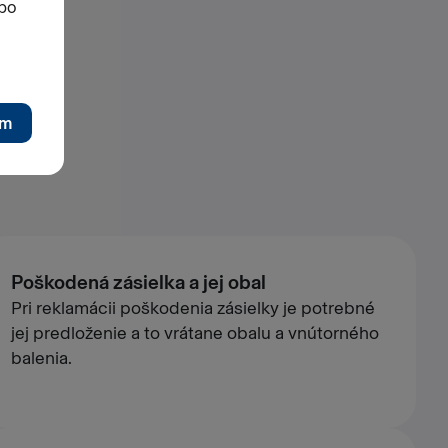
Poškodená zásielka a jej obal
Pri reklamácii poškodenia zásielky je potrebné
jej predloženie a to vrátane obalu a vnútorného
balenia.