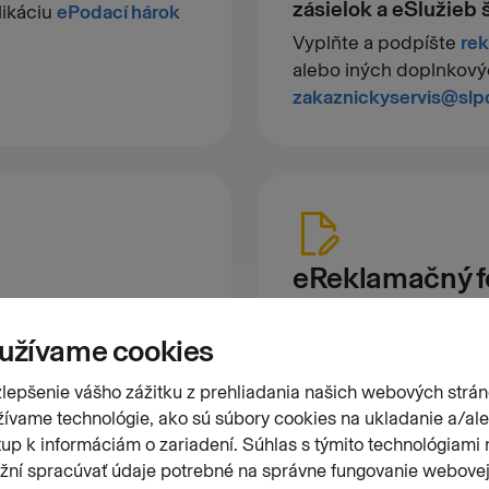
zásielok a eSlužieb š
likáciu
ePodací hárok
Vyplňte a podpíšte
rek
alebo iných doplnkový
zakaznickyservis@slp
eReklamačný f
Poštové poukazy, Zm
štátu, SIPO
íte osobne na
 potrebné priniesť so
Vyplňte príslušný
eRek
Všetky eReklamačné fo