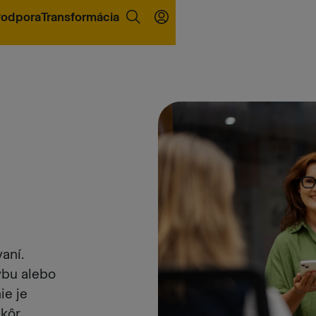
odpora
Transformácia
aní.
ybu alebo
ie je
kôr.