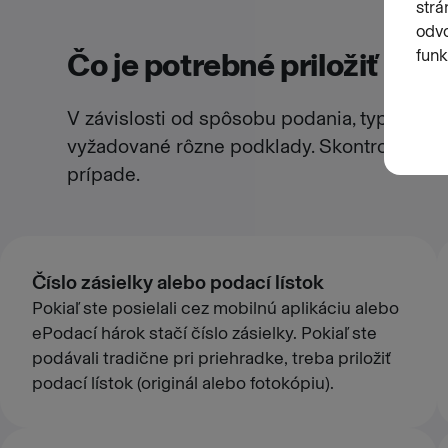
Čo je potrebné priložiť
V závislosti od spôsobu podania, typu zási
vyžadované rôzne podklady. Skontrolujte si,
prípade.
Číslo zásielky alebo podací lístok
Pokiaľ ste posielali cez mobilnú aplikáciu alebo
ePodací hárok stačí číslo zásielky. Pokiaľ ste
podávali tradične pri priehradke, treba priložiť
podací lístok (originál alebo fotokópiu).