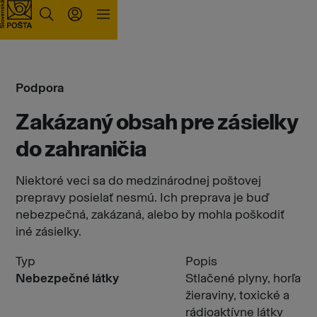
Prejsť na obsah
Podpora
Zakázaný obsah pre zásielky
do zahraničia
Niektoré veci sa do medzinárodnej poštovej
prepravy posielať nesmú. Ich preprava je buď
nebezpečná, zakázaná, alebo by mohla poškodiť
iné zásielky.
Typ
Popis
Nebezpečné látky
Stlačené plyny, horľavin
žieraviny, toxické a
rádioaktívne látky