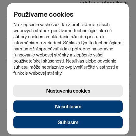
prístroje, chemikálie a
plyny na sebaobranu
Iné potenciálne zbrane
Čakany, dlhé nožnice,
nástroje, ktoré sa môžu
použiť ako zbraň
Napodobeniny zbraní
Imitačné zbrane,
pyrotechnika, predmet
zbraňovým vzhľadom
Skaziteľné látky
Biologické látky (nákazl
aj nenákazlivé), ktoré sa
rýchlo kazia alebo vyža
dodržanie špeciálnych
podmienok prepravy, a
je napríklad dodržanie
chladiaceho reťazca.
Tekutiny a farbiace veci
Veci, ktoré môžu
presiaknuť, premasťova
alebo zafarbiť iné zásiel