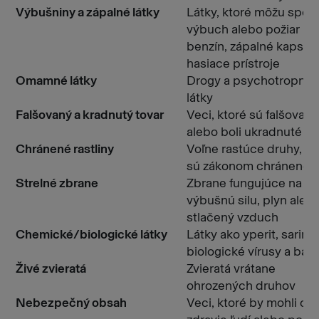
Výbušniny a zápalné látky
Látky, ktoré môžu spôs
výbuch alebo požiar – n
benzín, zápalné kapsule
hasiace prístroje
Omamné látky
Drogy a psychotropné
látky
Falšovaný a kradnutý tovar
Veci, ktoré sú falšovan
alebo boli ukradnuté
Chránené rastliny
Voľne rastúce druhy, kt
sú zákonom chránené
Strelné zbrane
Zbrane fungujúce na
výbušnú silu, plyn aleb
stlačený vzduch
Chemické/biologické látky
Látky ako yperit, sarin,
biologické vírusy a bakt
Živé zvieratá
Zvieratá vrátane
ohrozených druhov
Nebezpečný obsah
Veci, ktoré by mohli ohr