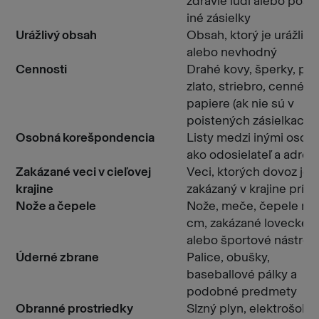
zdravie ľudí alebo pošk
iné zásielky
Urážlivý obsah
Obsah, ktorý je urážlivý
alebo nevhodný
Cennosti
Drahé kovy, šperky, plat
zlato, striebro, cenné
papiere (ak nie sú v
poistených zásielkach)
Osobná korešpondencia
Listy medzi inými osob
ako odosielateľ a adres
Zakázané veci v cieľovej
Veci, ktorých dovoz je
krajine
zakázaný v krajine príj
Nože a čepele
Nože, meče, čepele na
cm, zakázané lovecké
alebo športové nástroj
Úderné zbrane
Palice, obušky,
baseballové pálky a
podobné predmety
Obranné prostriedky
Slzný plyn, elektrošoko