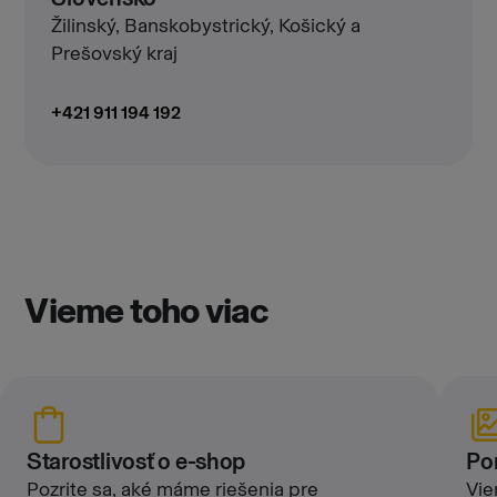
Žilinský, Banskobystrický, Košický a
Prešovský kraj
+421 911 194 192
Vieme toho viac
Starostlivosť o e-shop
Po
Pozrite sa, aké máme riešenia pre
Vie