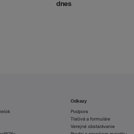
dnes
Odkazy
ielok
Podpora
Tlačivá a formuláre
Verejné obstarávanie
íkoBOXy
Predaj a prenájom majetku