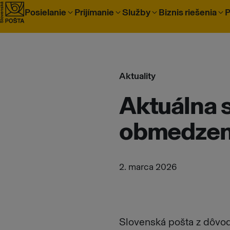
Prejsť na obsah
Posielanie
Prijímanie
Služby
Biznis riešenia
P
Aktuality
Aktuálna s
obmedzeni
2. marca 2026
Slovenská pošta z dôvod