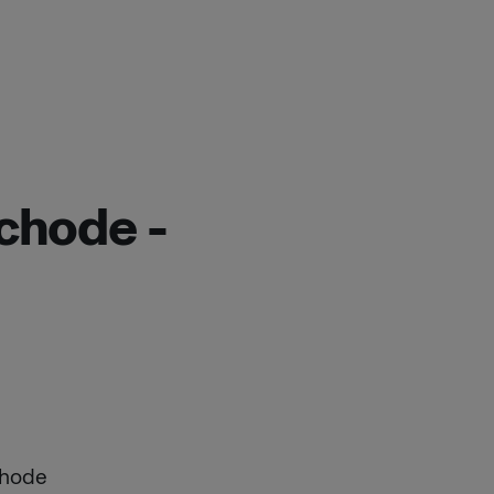
ýchode -
chode