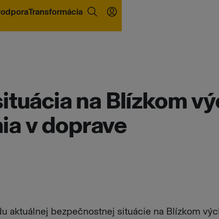
odpora
Transformácia
ituácia na Blízkom v
a v doprave
u aktuálnej bezpečnostnej situácie na Blízkom vý