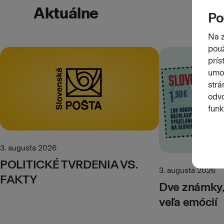
Aktuálne
3. augusta 2026
POLITICKÉ TVRDENIA VS.
3. augusta 2026
FAKTY
Dve známky, 
veľa emócií