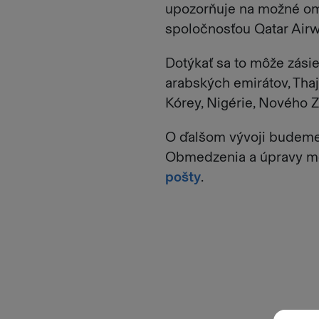
upozorňuje na možné ome
spoločnosťou Qatar Airwa
Dotýkať sa to môže zási
arabských emirátov, Thaj
Kórey, Nigérie, Nového Z
O ďalšom vývoji budeme
Obmedzenia a úpravy m
pošty
.