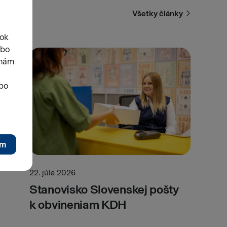
Všetky články
22. júla 2026
Stanovisko Slovenskej pošty
k obvineniam KDH