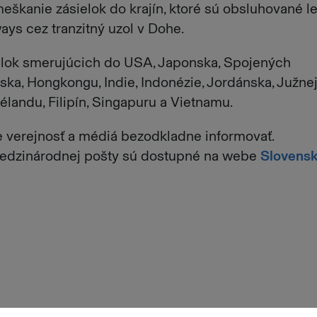
škanie zásielok do krajín, ktoré sú obsluhované l
ys cez tranzitný uzol v Dohe.
elok smerujúcich do USA, Japonska, Spojených
ska, Hongkongu, Indie, Indonézie, Jordánska, Južne
élandu, Filipín, Singapuru a Vietnamu.
 verejnosť a médiá bezodkladne informovať.
edzinárodnej pošty sú dostupné na webe
Slovensk