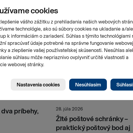
28. júla 2026
dva príbehy,
Žlté poštové schránky –
praktický poštový bod aj