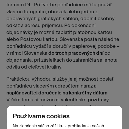
formátu DL. Pri tvorbe pohľadnice môžu použiť
vlastnú fotografiu, obrázok alebo jednu z
pripravených grafických šablón, doplniť osobný
odkaz a adresu príjemcu. Po dokončení
objednávky je možné zaplatiť platobnou kartou
alebo Poštovou kartou. Slovenská pošta následne
pohľadnicu vytlačí a doručí v papierovej podobe –
v rámci Slovenska
do troch pracovných dní
od
objednania, pri zásielkach do zahraničia sa lehota
odvíja od cieľovej krajiny.
Praktickou výhodou služby je aj možnosť poslať
pohľadnicu viacerým adresátom naraz a
naplánovať jej doručenie na konkrétny dátum
.
Vďaka tomu si možno aj valentínske pozdravy
pripraviť vopred a mať istotu, že na nikoho
nezabudnete. K službe sa navyše dostanete aj
prostredníctvom
mobilnej aplikácie
Slovenskej
pošty.