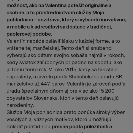
možnosť, ako na Valentína potešiť originálne a
osobne, a to prostredníctvom služby Moja
pohľadnica – pozdravu, ktorý si vytvoríte inovatívne,
v mobile a k adresátovi sa dostane v tradičnej,
papierovej podobe.
Valentín nabáda osláviť lásku v každej forme, a to
vrátene tej manželskej. Tento deň si snúbenci
vyberajú ako dátum svojho sobáša najmä v rokoch,
kedy sviatok zaľúbených pripadne na sobotu, ako
je tomu tento rok. V roku 2015, kedy sa tak stalo
naposledy, uzavrelo podľa Štatistického úradu SR
manželstvo až 447 párov. Valentín je zároveň podľa
úradu špeciálnym dňom aj pre viac ako 15 200
obyvateľov Slovenska, ktorí v tento deň oslavujú
narodeniny.
Služba Moja pohľadnica preto ponúka široký výber
veselých aj vážnych motívov, ktoré umožňujú
doladiť pohľadnicu
presne podľa príležitosti a