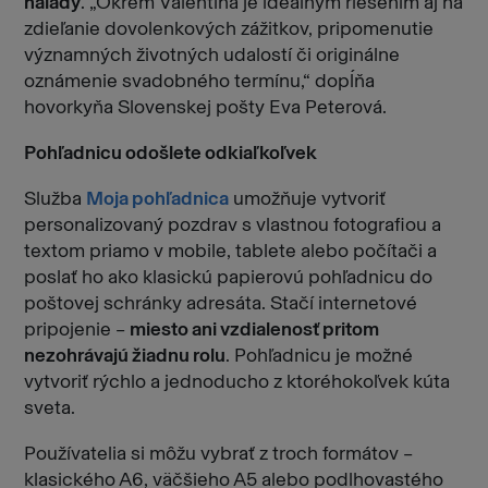
nálady
. „Okrem Valentína je ideálnym riešením aj na
zdieľanie dovolenkových zážitkov, pripomenutie
významných životných udalostí či originálne
oznámenie svadobného termínu,“ dopĺňa
hovorkyňa Slovenskej pošty Eva Peterová.
Pohľadnicu odošlete odkiaľkoľvek
Služba
Moja pohľadnica
umožňuje vytvoriť
personalizovaný pozdrav s vlastnou fotografiou a
textom priamo v mobile, tablete alebo počítači a
poslať ho ako klasickú papierovú pohľadnicu do
poštovej schránky adresáta. Stačí internetové
pripojenie –
miesto ani vzdialenosť pritom
nezohrávajú žiadnu rolu
. Pohľadnicu je možné
vytvoriť rýchlo a jednoducho z ktoréhokoľvek kúta
sveta.
Používatelia si môžu vybrať z troch formátov –
klasického A6, väčšieho A5 alebo podlhovastého