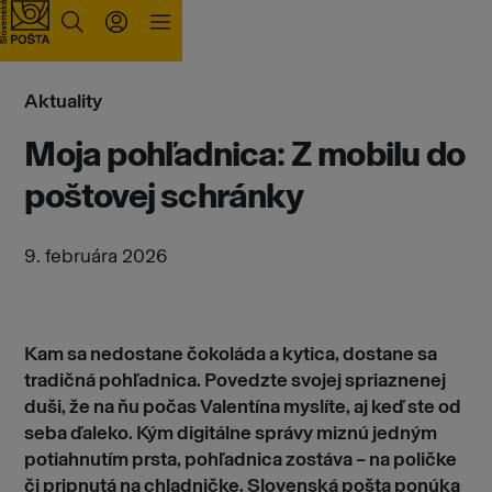
Prejsť na obsah
Aktuality
Moja pohľadnica: Z mobilu do
poštovej schránky
9. februára 2026
Kam sa nedostane čokoláda a kytica, dostane sa
tradičná pohľadnica. Povedzte svojej spriaznenej
duši, že na ňu počas Valentína myslíte, aj keď ste od
seba ďaleko. Kým digitálne správy miznú jedným
potiahnutím prsta, pohľadnica zostáva – na poličke
či pripnutá na chladničke. Slovenská pošta ponúka