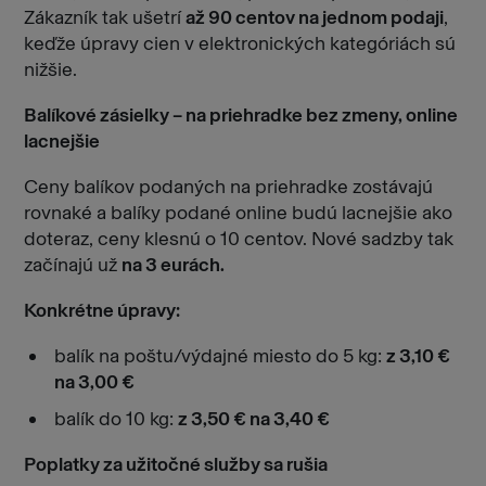
Zákazník tak ušetrí
až 90 centov na jednom podaji
,
keďže úpravy cien v elektronických kategóriách sú
nižšie.
Balíkové zásielky – na priehradke bez zmeny, online
lacnejšie
Ceny balíkov podaných na priehradke zostávajú
rovnaké a balíky podané online budú lacnejšie ako
doteraz, ceny klesnú o 10 centov. Nové sadzby tak
začínajú už
na 3 eurách.
Konkrétne úpravy:
balík na poštu/výdajné miesto do 5 kg:
z 3,10 €
na 3,00 €
balík do 10 kg:
z 3,50 € na 3,40 €
Poplatky za užitočné služby sa rušia