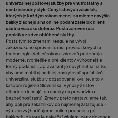
univerzálnej poštovej služby pre vnútroštátny a
medzinárodný styk. Ceny listových zásielok,
ktorých je každým rokom menej, sa mierne navýšia,
balíky zlacnejú a na online podaní zásielok klienti
ušetria viac ako doteraz. Pošta zároveň ruší
poplatky za dve obľúbené služby.
Pošta týmito zmenami reaguje na vývoj
zákazníckeho správania, rast prevádzkových a
technologických nárokov a zároveň podporuje
moderné, rýchlejšie a pre klientov výhodnejšie
formy podania. „Úprava taríf je nevyhnutná na to,
aby sme mohli aj naďalej poskytovať spoľahlivú
univerzálnu službu v požadovanej kvalite, a to v
každom regióne Slovenska. Výnosy z listov
dlhodobo klesajú, no nároky na prevádzku a
bezpečnosť rastú. Zmeny preto nastavujeme tak,
aby boli pre zákazníkov čo najmenej zaťažujúce –
výrazne zvýhodňujeme online podanie a pri
balíkoch, o ktoré je najväčší záujem, ceny dokonca