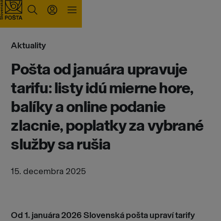
Prejsť na obsah
Aktuality
Pošta od januára upravuje
tarifu: listy idú mierne hore,
balíky a online podanie
zlacnie, poplatky za vybrané
služby sa rušia
15. decembra 2025
Od 1. januára 2026 Slovenská pošta upraví tarify