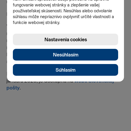
úpravy cien a zároveň zvýšiť komfort zákazníkov.
Medzinárodné zásielky
V rámci zmeny cenníka služieb sa upravujú aj
maximálne ceny univerzálnej služby v
medzinárodnom styku. Ceny balíkov do Českej
republiky a krajín Európy zostávajú rovnaké. Pri
balíkoch do ostatných krajín sveta sa cena upraví
smerom nahor do 4 €.
Plná tarifa univerzálnej poštovej služby, platná od 1.
januára 2026, je dostupná na
webe Slovenskej
pošty
.