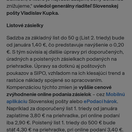
znižujeme,“
uviedol generálny riaditeľ Slovenskej
pošty Vladislav Kupka.
Listové zásielky
Sadzba za základný list do 50 g (List 2. triedy) bude
od januára 1,40 €, čo predstavuje navýšenie o 0,20
€. S tým súvisia aj ďalšie úpravy pri doporučených,
úradných a poistených zásielkach podaných na
priehradke. Úpravy sa dotknú aj poštových
poukazov a SIPO, vzhľadom na ich klesajúci trend a
rastúce náklady spojené so spracovaním.
Kompenzáciou týchto zmien je
vyššie cenové
zvýhodnenie online podania zásielok
– cez
Mobilnú
aplikáciu
Slovenskej pošty alebo
ePodací hárok
.
Napríklad za doporučený list 1. triedy od januára
zaplatíme 3,80 € na priehradke, pri online podaní
iba 2,90 €. Poistený list 1. triedy do 500 € bude
stáť 4,30 € na priehradke, pri online podaní 3,40 €.