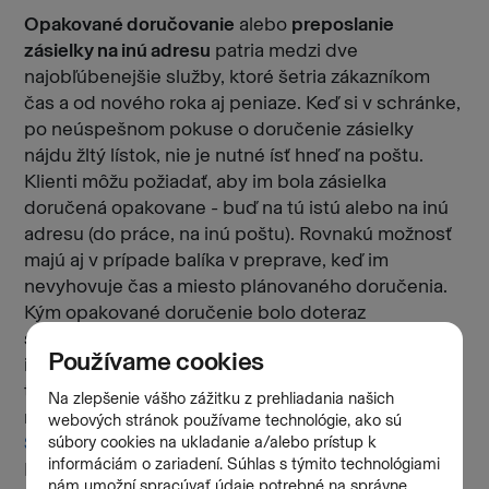
Opakované doručovanie
alebo
preposlanie
zásielky na inú adresu
patria medzi dve
najobľúbenejšie služby, ktoré šetria zákazníkom
čas a od nového roka aj peniaze. Keď si v schránke,
po neúspešnom pokuse o doručenie zásielky
nájdu žltý lístok, nie je nutné ísť hneď na poštu.
Klienti môžu požiadať, aby im bola zásielka
doručená opakovane - buď na tú istú alebo na inú
adresu (do práce, na inú poštu). Rovnakú možnosť
majú aj v prípade balíka v preprave, keď im
nevyhovuje čas a miesto plánovaného doručenia.
Kým opakované doručenie bolo doteraz
spoplatnené sumou 2 € a preposlanie zásielky na
inú adresu cenou 3,50 €, od januára 2026 budú
tieto služby pre klientov
úplne zadarmo
. Klienti o
ne môžu požiadať
telefonicky
, na webe v časti
Sledovanie zásielok
alebo cez
mobilnú aplikáciu
.
Ide o jedno z opatrení, ktoré má kompenzovať