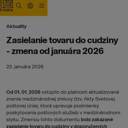
Prejsť na obsah
Aktuality
Zasielanie tovaru do cudziny
- zmena od januára 2026
22. januára 2026
Od 01. 01. 2026
vstúpilo do platnosti aktualizované
znenie medzinárodnej zmluvy (tzv. Akty Svetovej
poštovej únie), ktorá upravuje podmienky
poskytovania poštových služieb v medzinárodnom
styku. Zmenou tohto dokumentu
bolo zakázané
zasielanie tovaru do cudziny v doporučených