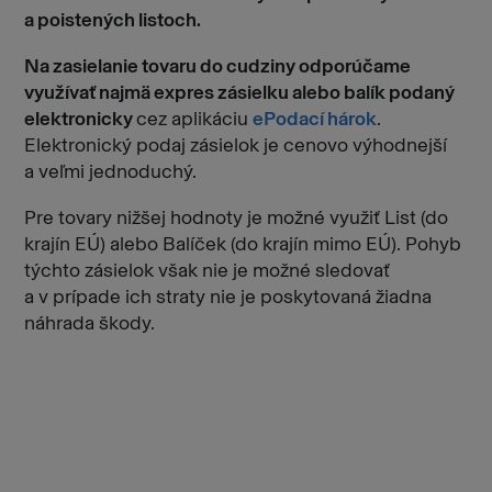
a poistených listoch.
Na zasielanie tovaru do cudziny odporúčame
využívať najmä expres zásielku alebo balík podaný
elektronicky
cez aplikáciu
ePodací hárok
.
Elektronický podaj zásielok je cenovo výhodnejší
a veľmi jednoduchý.
Pre tovary nižšej hodnoty je možné využiť List (do
krajín EÚ) alebo Balíček (do krajín mimo EÚ). Pohyb
týchto zásielok však nie je možné sledovať
a v prípade ich straty nie je poskytovaná žiadna
náhrada škody.